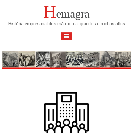
Skip
H
emagra
to
content
História empresarial dos mármores, granitos e rochas afins
TOGGLE
NAVIGATION